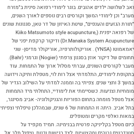
ואב לשלושה ילדים אהובים. בוגר לימודי רפואה סינית ב"מזרח
מערב" וכן לימודי המשך וקורסים רבים נוספים לאורך השנים,
"תורת הגזעים והענפים", שיטת האיזון של דר טאן, סגנונות שונים
של רפואה יפנית (Kiiko Matsumoto style acupuncture,
Dr.Manaka System Acupuncture) ודיקור קרקפת יפני של
יאמאמוטו (YNSA) . אוריקולותרפיה, אוריקולר מדיסן- שני
תחומים של דיקור אוזן בסגנון צרפתי (Nogier) וגרמני (Bahr).
מעבר לקורסים השונים, עברתי מסלול ארוך של התמחות. עוד
בתקופת לימודים, התלמדתי אצל רות לוי, מטפלת ותיקה וידועה
במשך 3 וחצי שנים. צפיתי בה וממנה למדתי על השילוב הנדיר של
מומחיות וצניעות. כשסיימתי את לימודיי, התחלתי מיד התמחות
אצל מטפל מומחה בתחום הפוריות והגניקולוגיה- אביב מסינגר,
בתל אביב. היתה זו התמחות של 6 שנים, שבמהלכן טיפלתי וצפיתי
במאות ואלפי מקרים ומטופלים.
כיום מטפל בקליניקה פרטית בבנימינה. תמיד מקפיד על
סטנדרטים גבוהים ומקצועיות, לצד רגישות וכנות. טיפול מלב אל